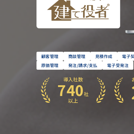
顧客管理
商談管理
見積作成
電子
原価管理
発注/請求/支払
電子受発注
導入社数
740
社
以上