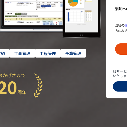
契約
工事管理
工程管理
予算管理
各サー
おかげさまで
いたしま
20
周年