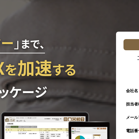
ター
」
まで、
X
加速
を
する
ッケージ