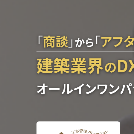
「
商談
」
「
アフ
から
建築業界
D
の
オールインワンパ