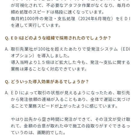
が可視化されて、不必要なアタフタ作業がなくなり、毎月の
締め処理のスピードは格段に速くなっています。
毎月約1000件の発注・支払処理（2024年6月現在）をE D I
を通して実行しています。
E D Iはどのような経緯で採用されたのでしょうか？
取引先業社が100社を超えたあたりで受発注システム（EDI
オプション）を導入しました。
導入当時より1.５倍ほど拡大した今も、発注〜支払に関する
業務は滞ることなく対応できています。
どういった導入効果があるでしょうか？
E D Iによって取引の状態が見えるようになったため、取引先
から発注依頼の連絡が入ることもあり、全体で遅延に気づけ
ることで業務スピードが上がったように感じています。
やはり出先から空き時間に発注ができて、その注文が受け取
れて、金額の合意が取れた中で施工の段取りがすぐできるっ
ていうのは、画期的でした。