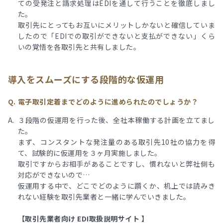
ての受発注と請求処理はEDIを通して行うことを徹底しまし
た。
取引先にとってもお互いにメリットしかないと確信していま
したので「EDIでの取引ができないと支払ができない」くら
いの覚悟を各取引先と共有しました。
導入をスムーズにする段階的な仮運用
電子取引定着までどのように進められたのでしょうか？
３段階の仮運用を行った後、全社本稼働する計画を立てまし
た。
まず、コンスタントな発注量のある取引先10社の協力を得
て、試験的に仮運用を３ヶ月実施しました。
取引ですからお相手があることですし、慣れないと弊社側も
対応ができないので…
仮運用する中で、どこでどのように躓くか、机上では読みき
れない経験を取引先業者と一緒に学んでいきました。
【取引先業者向け EDI取扱説明サイト 】