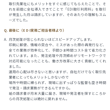
取引先業社にもメリットをすぐに感じてもらえたことで、そ
れを前提に全社導入できてことで「EDI取引利用料」を取引
が発生した月は請求していますが、そのあたりの理解もスム
ーズでした。
最後に（E D I実務ご担当者様より）
月次処理が信じられないほどスピードアップします。
印刷に郵便、情報の突合や、ミスがあった際の再発行など、
全ての業務が効率化して、手間ひま時間コスト全て省力化さ
れています。また、発注処理や月次締めがリモートワークで
対応可能になったことも、働き方改革に大きく貢献してくれ
ました。
運用の心配は尽きないと思いますが、自社だけでなく取引先
業者にとってもメリットしかないので
場所や時間に縛られず、現場に出ずっぱりな監督も空き時間
で発注・請求業務ができるんですから。
紙の請求書が月末大量に届き、現場や発注者を探すところか
らの月次処理には絶対に戻れません。