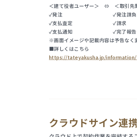
＜建て役者ユーザー＞ ⇔ ＜取引先
✓発注 ✓発注請負
✓支払査定 ✓請求
✓支払通知 ✓完了報告
※画面イメージや記載内容は予告なく
■詳しくはこちら
https://tateyakusha.jp/information
クラウドサイン連
クラウド上で契約作業を完結する