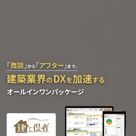
「
商談
」
「
アフター
」
から
まで、
建築業界
DX
加速
の
を
する
オールインワンパッケージ