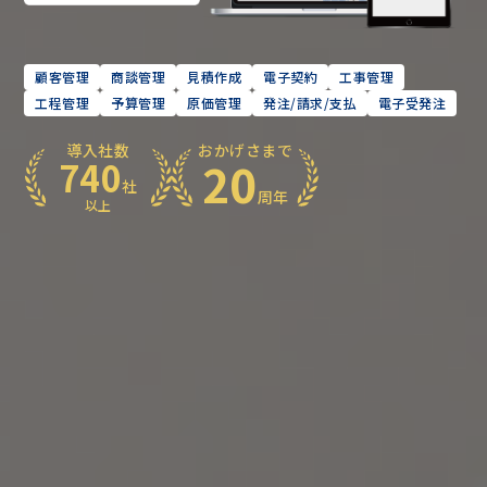
顧客管理
商談管理
見積作成
電子契約
工事管理
工程管理
予算管理
原価管理
発注/請求/支払
電子受発注
導入社数
おかげさまで
20
740
社
周年
以上