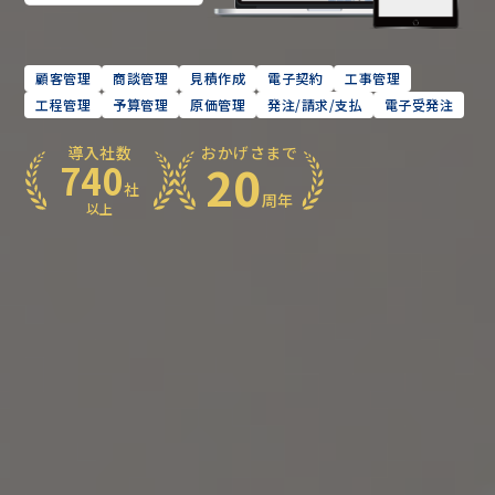
顧客管理
商談管理
見積作成
電子契約
工事管理
工程管理
予算管理
原価管理
発注/請求/支払
電子受発注
導入社数
おかげさまで
20
740
社
周年
以上