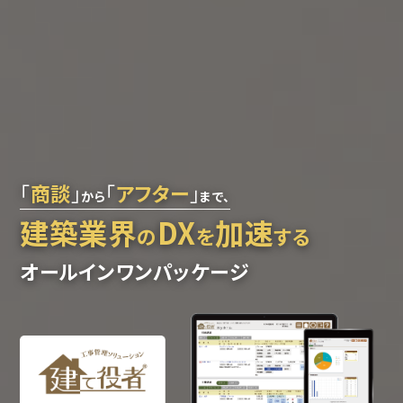
「
商談
」
「
アフター
」
から
まで、
建築業界
DX
加速
の
を
する
オールインワンパッケージ