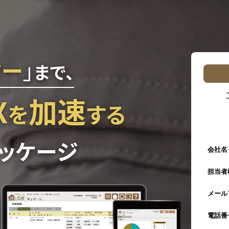
ター
」
まで、
X
加速
を
する
ッケージ