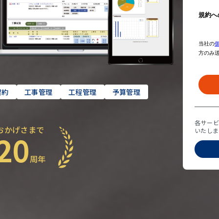
契約
工事管理
工程管理
予算管理
各サー
おかげさまで
いたしま
20
周年