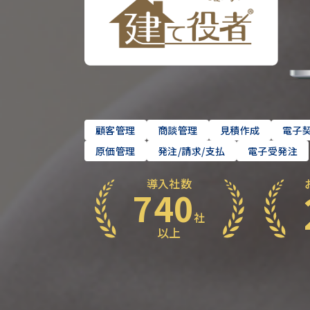
顧客管理
商談管理
見積作成
電子
原価管理
発注/請求/支払
電子受発注
導入社数
740
社
以上