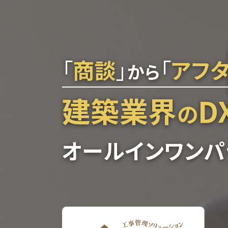
「
商談
」
「
アフ
から
建築業界
D
の
オールインワンパ