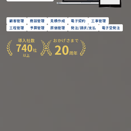
顧客管理
商談管理
見積作成
電子契約
工事管理
工程管理
予算管理
原価管理
発注/請求/支払
電子受発注
導入社数
おかげさまで
20
740
社
周年
以上