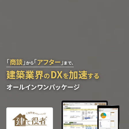
「
商談
」
「
アフター
」
から
まで、
建築業界
DX
加速
の
を
する
オールインワンパッケージ