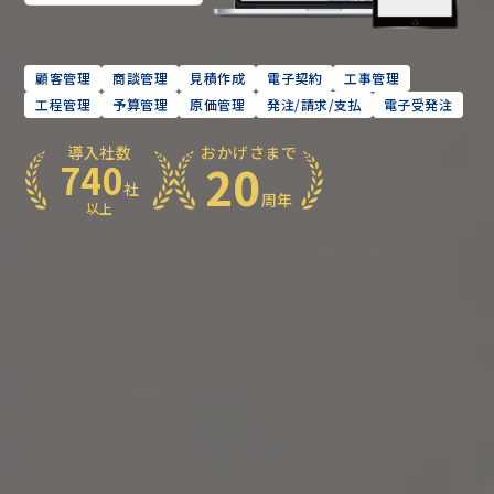
顧客管理
商談管理
見積作成
電子契約
工事管理
工程管理
予算管理
原価管理
発注/請求/支払
電子受発注
導入社数
おかげさまで
20
740
社
周年
以上