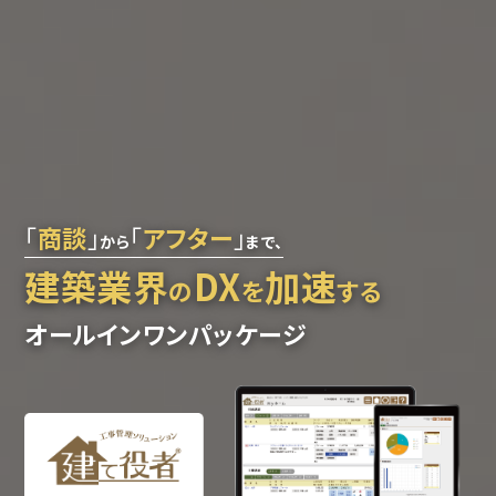
「
商談
」
「
アフター
」
から
まで、
建築業界
DX
加速
の
を
する
オールインワンパッケージ