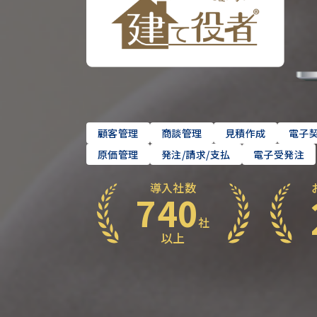
顧客管理
商談管理
見積作成
電子
原価管理
発注/請求/支払
電子受発注
導入社数
740
社
以上