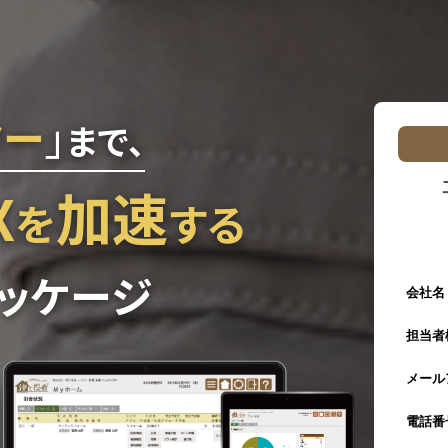
ター
」
まで、
X
加速
を
する
ッケージ