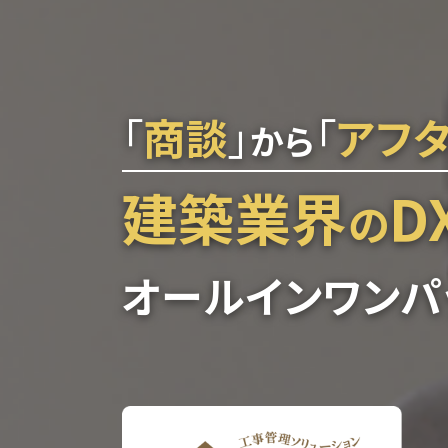
「
商談
」
「
アフ
から
建築業界
D
の
オールインワンパ