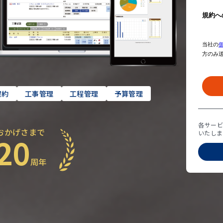
契約
工事管理
工程管理
予算管理
各サー
おかげさまで
いたしま
20
周年