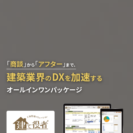
「
商談
」
「
アフター
」
から
まで、
建築業界
DX
加速
の
を
する
オールインワンパッケージ