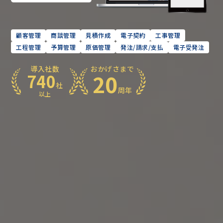
顧客管理
商談管理
見積作成
電子契約
工事管理
工程管理
予算管理
原価管理
発注/請求/支払
電子受発注
導入社数
おかげさまで
20
740
社
周年
以上