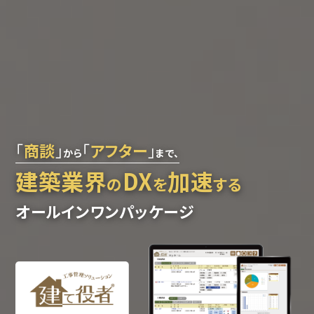
「
商談
」
「
アフター
」
から
まで、
建築業界
DX
加速
の
を
する
オールインワンパッケージ