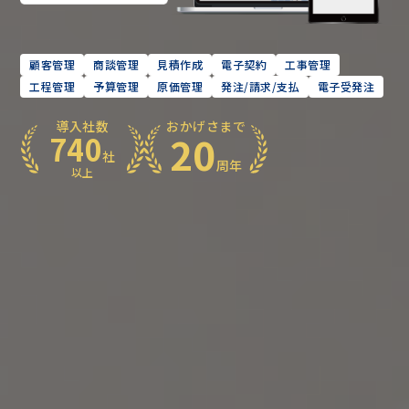
顧客管理
商談管理
見積作成
電子契約
工事管理
工程管理
予算管理
原価管理
発注/請求/支払
電子受発注
導入社数
おかげさまで
20
740
社
周年
以上