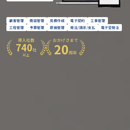
顧客管理
商談管理
見積作成
電子契約
工事管理
工程管理
予算管理
原価管理
発注/請求/支払
電子受発注
導入社数
おかげさまで
20
740
社
周年
以上