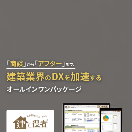
「
商談
」
「
アフター
」
から
まで、
建築業界
DX
加速
の
を
する
オールインワンパッケージ