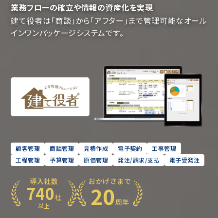
業務フローの確立や情報の資産化を実現
建て役者は「商談」から「アフター」まで管理可能なオール
インワンパッケージシステムです。
顧客管理
商談管理
見積作成
電子契約
工事管理
工程管理
予算管理
原価管理
発注/請求/支払
電子受発注
導入社数
おかげさまで
20
740
社
周年
以上