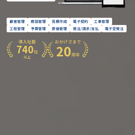
顧客管理
商談管理
見積作成
電子契約
工事管理
工程管理
予算管理
原価管理
発注/請求/支払
電子受発注
導入社数
おかげさまで
20
740
社
周年
以上