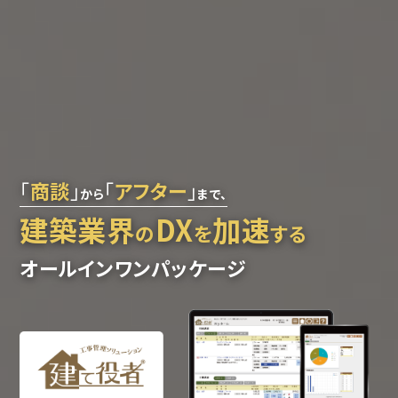
「
商談
」
「
アフター
」
から
まで、
建築業界
DX
加速
の
を
する
オールインワンパッケージ