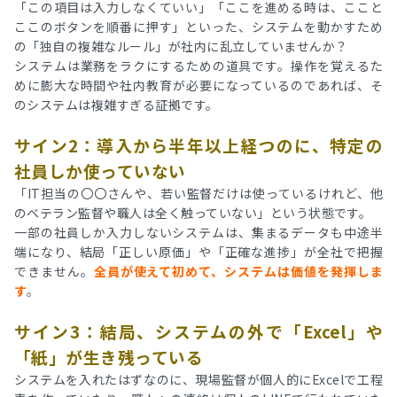
「この項目は入力しなくていい」「ここを進める時は、ここと
ここのボタンを順番に押す」といった、システムを動かすため
の「独自の複雑なルール」が社内に乱立していませんか？
システムは業務をラクにするための道具です。操作を覚えるた
めに膨大な時間や社内教育が必要になっているのであれば、そ
のシステムは複雑すぎる証拠です。
サイン2：導入から半年以上経つのに、特定の
社員しか使っていない
「IT担当の〇〇さんや、若い監督だけは使っているけれど、他
のベテラン監督や職人は全く触っていない」という状態です。
一部の社員しか入力しないシステムは、集まるデータも中途半
端になり、結局「正しい原価」や「正確な進捗」が全社で把握
できません。
全員が使えて初めて、システムは価値を発揮しま
す
。
サイン3：結局、システムの外で「Excel」や
「紙」が生き残っている
システムを入れたはずなのに、現場監督が個人的にExcelで工程