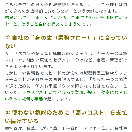
えるベテランの職人や現場監督からすると、「どこを押せば何
ができるのか直感的に分からない」という状態になります。
結果として、「面倒くさいから、今までのExcelやLINEでいい
や」と、使うこと自体を諦めてしまうのです
。
② 自社の「身の丈（業務フロー）」に合ってい
ない
大手ゼネコンや超大型組織向けのシステムは、ガチガチの承認
フローや、細かい原価のセグメント分けなど、厳密な管理がで
きるよう作られています。
しかし、少数精鋭でスピード感が命の地域密着型工務店やリフ
ォーム会社がそれをそのまま導入すると、「たった一つの発注
を通すために、何人も承認ボタンを押さなければならない」と
いった、
ITを入れたせいでかえって業務が増え非効率になると
いう本末転倒な事態
が起こります。
③ 使わない機能のために「高いコスト」を支払
い続けている
顧客管理、積算、実行予算、工程管理、アフター管理、会計連