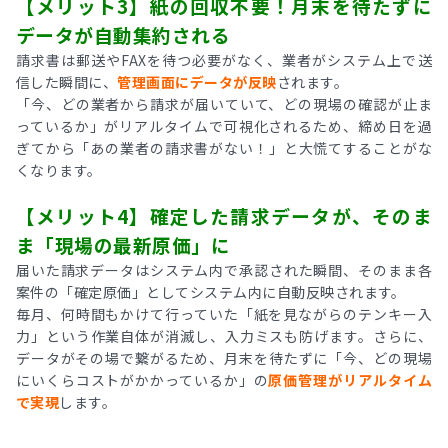
【メリット3】紙の回収不要！月末を待たずに
データが自動集約される
請求書は郵送やFAXを待つ必要がなく、業者がシステム上で送
信した瞬間に、
管理画面にデータが反映
されます。
「今、どの業者から請求が届いていて、どの現場の確認が止ま
っているか」がリアルタイムで可視化されるため、締め日を過
ぎてから「あの業者の請求書がない！」と大慌てすることがな
くなります。
【メリット4】確定した請求データが、そのま
ま「現場の最新原価」に
届いた請求データはシステム内で承認された瞬間、そのまま各
案件の「確定原価」としてシステム内に自動反映されます。
毎月、何時間もかけて行っていた「紙を見ながらのテンキー入
力」という作業自体が消滅し、入力ミスも防げます。さらに、
データがその場で繋がるため、月末を待たずに「今、どの現場
にいくらコストがかかっているか」の
原価管理がリアルタイム
で実現
します。