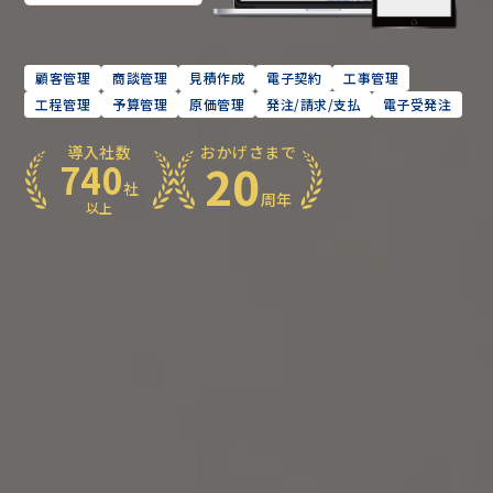
顧客管理
商談管理
見積作成
電子契約
工事管理
工程管理
予算管理
原価管理
発注/請求/支払
電子受発注
導入社数
おかげさまで
20
740
社
周年
以上