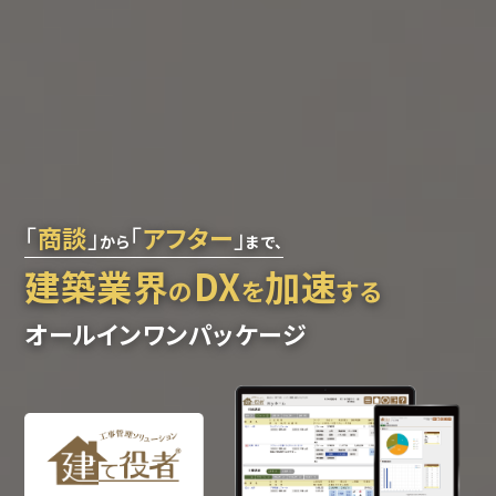
「
商談
」
「
アフター
」
から
まで、
建築業界
DX
加速
の
を
する
オールインワンパッケージ