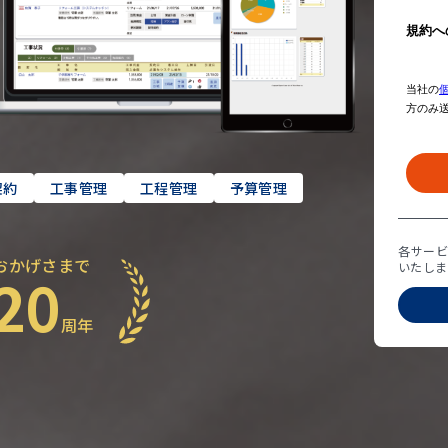
契約
工事管理
工程管理
予算管理
各サー
おかげさまで
いたしま
20
周年