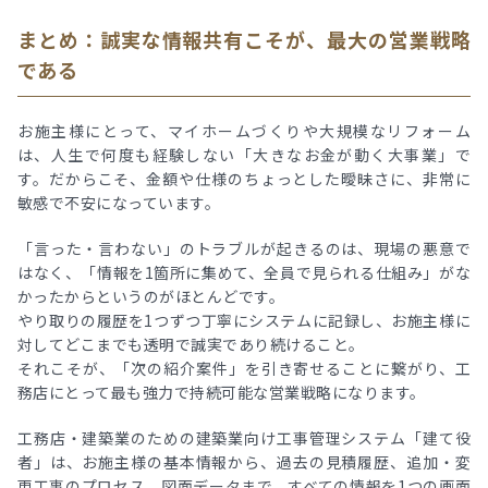
まとめ：誠実な情報共有こそが、最大の営業戦略
である
お施主様にとって、マイホームづくりや大規模なリフォーム
は、人生で何度も経験しない「大きなお金が動く大事業」で
す。だからこそ、金額や仕様のちょっとした曖昧さに、非常に
敏感で不安になっています。
「言った・言わない」のトラブルが起きるのは、現場の悪意で
はなく、「情報を1箇所に集めて、全員で見られる仕組み」がな
かったからというのがほとんどです。
やり取りの履歴を1つずつ丁寧にシステムに記録し、お施主様に
対してどこまでも透明で誠実であり続けること。
それこそが、「次の紹介案件」を引き寄せることに繋がり、工
務店にとって最も強力で持続可能な営業戦略になります。
工務店・建築業のための建築業向け工事管理システム「建て役
者」は、お施主様の基本情報から、過去の見積履歴、追加・変
更工事のプロセス、図面データまで、すべての情報を1つの画面