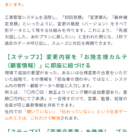
まいます
。
工事管理システムを活用し、「初回見積」「変更案A」「最終確
定見積」といったように、変更の履歴（バージョン）をすべて
別データとして残せる仕組みを作ります。これにより、「先週
お話しした、あのプランに戻したい」と言われた際にも、1秒で
過去のデータ呼び出し、スムーズに対応を再開できます。
【ステップ2】変更内容を「お施主様カルテ
（顧客情報）」に即座に紐づける
現場で追加の要望があった、あるいは仕様変更の合意をいただ
いた段階で、その情報を「担当者の頭の中」ではなく、システ
ム内の物件・顧客データへ即座に入力します。
例えば、「〇月〇日：施主よりリビング棚の追加要望あり。差
額〇万円にて了承済」と一言残すだけで、営業、監督、経理の
全員が同じ最新情報を共有できます。
社内での
「聞いていない」「伝わっていない」という伝言ゲー
ムのミスは、これだけで解消
されます。
【ステップ3】「変更合意書」を徹底し、ブラ