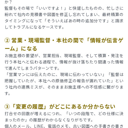
か？
監督もその場で「いいですよ！」と快諾したものの、忙しさに
紛れて社内の見積書や図面を修正し忘れてしまい、最終精算の
タイミングになって「そういえばあの時の追加分です」と請求
してトラブルになるケースです。
② 営業・現場監督・本社の間で「情報が伝言ゲ
ーム」になる
お施主様の要望が、営業担当、現場監督、そして積算・発注を
行う本社へと伝わる過程で、情報が抜け落ちたり間違った情報
で進んでしまうパターンです。
「営業マンには伝えたのに、現場に伝わっていない」「監督は
把握していたが、本社への原価修正の報告が漏れていた」とい
う社内の連携ミスが、そのままお施主様への不信感に繋がりま
す。
③「変更の履歴」がどこにあるか分からない
打合せの回数が増えるにつれ、「いつの段階で、どの仕様に決
まったのか」の履歴がわからなくなりがちです。
個人のメール、LINE、電話のメモ、古い図面への手書きの書き