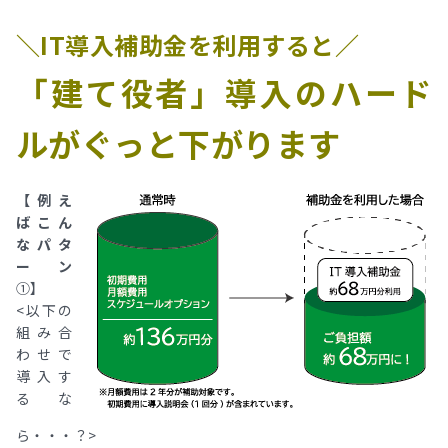
＼IT導入補助金を利用すると／
「建て役者」導入のハード
ルがぐっと下がります
【例え
ばこん
なパタ
ーン
①】
<以下の
組み合
わせで
導入す
るな
ら・・・？>