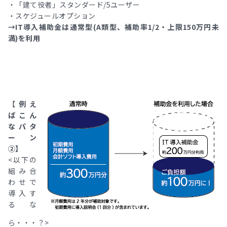
・「建て役者」スタンダード/5ユーザー
・スケジュールオプション
→IT導入補助金は通常型(A類型、補助率1/2・上限150万円未
満)を利用
【
例え
ばこん
なパタ
ーン
②】
<以下の
組み合
わせで
導入す
るな
ら・・・？>