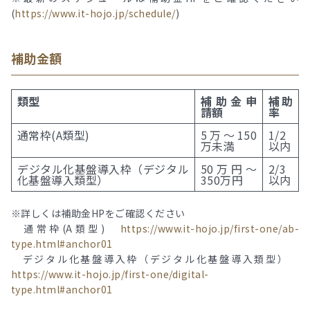
(
https://www.it-hojo.jp/schedule/
)
補助金額
類型
補助金申
補助
請額
率
通常枠(A類型)
5万～150
1/2
万未満
以内
デジタル化基盤導入枠（デジタル
50万円～
2/3
化基盤導入類型）
350万円
以内
※詳しくは補助金HPをご確認ください
通常枠(A類型)
https://www.it-hojo.jp/first-one/ab-
type.html#anchor01
デジタル化基盤導入枠（デジタル化基盤導入類型）
https://www.it-hojo.jp/first-one/digital-
type.html#anchor01