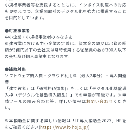
小規模事業者等を支援するとともに、インボイス制度への対応
も見据えつつ、企業間取引のデジタル化を強力に推進すること
を目的としています。
●対象事業者
中小企業・小規模事業者のみなさま
※建設業における中小企業の定義は、資本金の額又は出資の総
額が3億円以下の会社又は常時使用する従業員の数が300人以下
の会社及び個人事業主となります。
●補助対象
ソフトウェア購入費・クラウド利用料（最大2年分）・導入関連
費
「建て役者」は「通常枠(A類型)」もしくは「デジタル化基盤導
入枠（デジタル化基盤導入類型）」での申請が可能です。※申
請ツールの組み合わせ等、詳しい情報は
お問い合わせ
くださ
い。
※本補助金に関する詳しい情報は「IT導入補助金2023」HPを
をご確認ください(
https://www.it-hojo.jp/
)