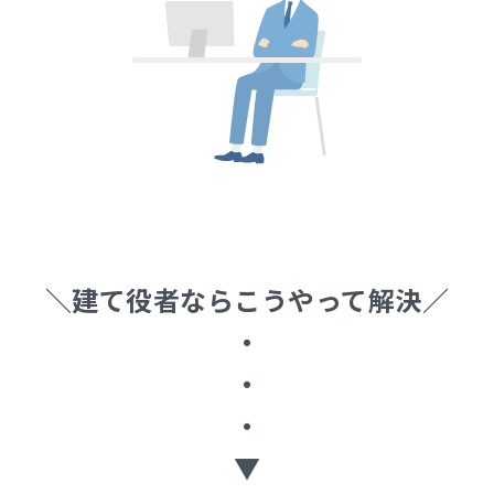
＼建て役者ならこうやって解決／
・
・
・
▼