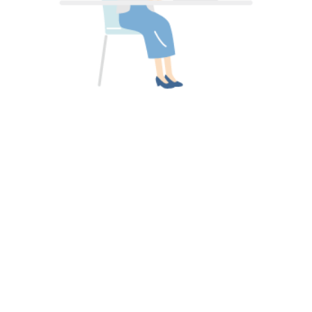
難しい場合は専任の担当者がサポート！
作成するのが難しい場合は、ご安心ください。
専任の担当者にご相談を！
※サポート内容によっては費用が発生する場合がございます。
システムを導入しても使い慣れた書式の帳票が使えると、現場
も混乱せず安心できます。