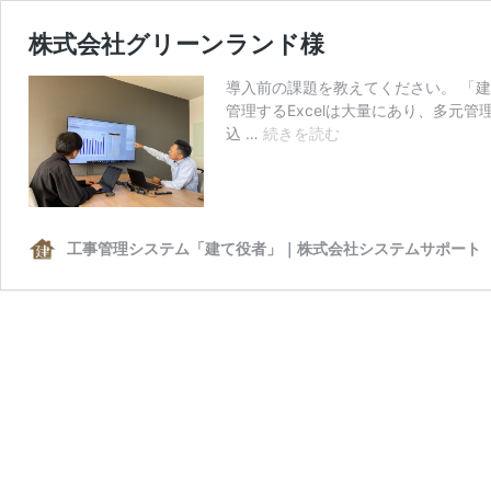
株式会社グリーンランド様
導入前の課題を教えてください。 「
管理するExcelは大量にあり、多元
株
込 …
続きを読む
式
会
社
グ
リ
工事管理システム「建て役者」｜株式会社システムサポート
ー
ン
ラ
ン
ド
様