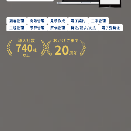
顧客管理
商談管理
見積作成
電子契約
工事管理
工程管理
予算管理
原価管理
発注/請求/支払
電子受発注
導入社数
おかげさまで
20
740
社
周年
以上