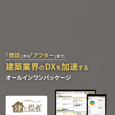
「
商談
」
「
アフター
」
から
まで、
建築業界
DX
加速
の
を
する
オールインワンパッケージ